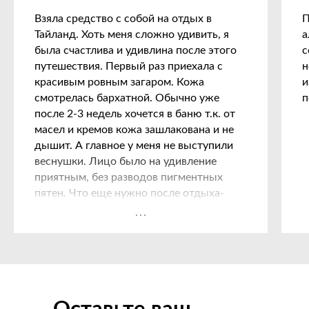
Взяла средство с собой на отдых в
П
Научно-производственная
Тайланд. Хоть меня сложно удивить, я
а
компания БиоХимЭкспо /
BioChimExpo
была счастлива и удивлина после этого
с
путешествия. Первый раз приехала с
н
красивым ровным загаром. Кожа
и
Город Санкт-Петербург
Улица Жукова д. 3 кор. 1 лит А /133, ЖК
смотрелась бархатной. Обычно уже
п
5 звёзд, Калининский район
после 2-3 недель хочется в баню т.к. от
biochimexpo.com@gmail.com
масел и кремов кожа зашлакована и не
дышит. А главное у меня не выступили
сделать предложение о
веснушки. Лицо было на удивление
сотрудничестве
приятным, без разводов пигментных
пятен. Что еще нужно после отдыха-
2010 - 2025 © Все права защищены.
BioChimExpo
шикарный ровный загар!!! А муж
радовался, что не сгорел и не пищал-
полная гармония! Кто бы мог подумал,
как мало нужно для этого!
Biochimexpo.com
Platinus.org
Biochimexpo.ru