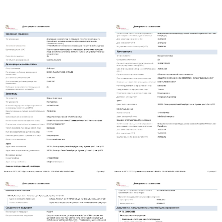
Оставьте ваш
отзыв
Заполните форму и отправьте отзыв
+7 (812) 947 99 82
- Руководитель
+7 (967) 358 60 87
- отдел продаж
+7 (921) 947 99 82 - Телеграм /
вацап