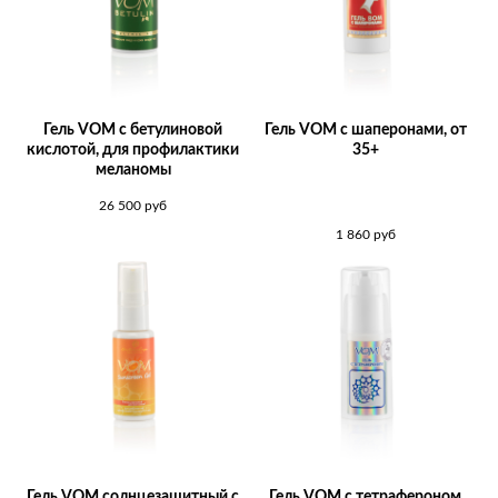
Гель VOM с бетулиновой
Гель VOM с шаперонами, от
кислотой, для профилактики
35+
меланомы
26 500
руб
1 860
руб
Гель VOM солнцезащитный с
Гель VOM с тетрафероном