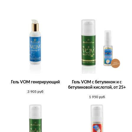
Гель VOM генерирующий
Гель VOM c бетулином и с
бетулиновой кислотой, от 25+
3 905
руб
1 950
руб