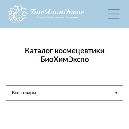
Каталог космецевтики
БиоХимЭкспо