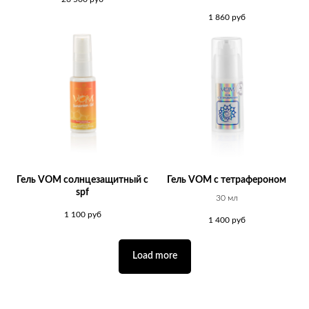
1 860
руб
Гель VOM солнцезащитный с
Гель VOM с тетрафероном
spf
30 мл
1 100
руб
1 400
руб
Load more