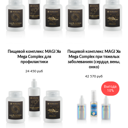
Задать вопрос эксперту
Пищевой комплекс MAGI ꓘa
Пищевой комплекс MAGI ꓘa
Mega Complex для
Mega Complex при тяжелых
профилактики
заболеваниях (сердце, вены,
онко)
24 450
руб
42 570
руб
Оставьте ваш
Выгода
отзыв
10%
Заполните форму и отправьте отзыв