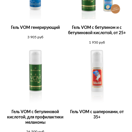
Гель VOM генерирующий
Гель VOM c бетулином и с
бетулиновой кислотой, от 25+
3 905
руб
1 950
руб
Гель VOM с бетулиновой
Гель VOM с шаперонами, от
кислотой, для профилактики
35+
меланомы
26 500
руб