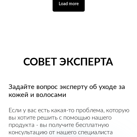
Load more
Интернет магазин
Отзывы
Инструкции
Каталог
Доставка и оплата
Научно-производственная
компания БиоХимЭкспо /
BioChimExpo
Город Санкт-Петербург
Улица Жукова д. 3 кор. 1 лит А /133, ЖК
5 звёзд, Калининский район
biochimexpo.com@gmail.com
сделать предложение о
сотрудничестве
2010 - 2025 © Все права защищены.
BioChimExpo