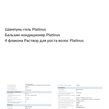
info@biochimexpo.ru
Шампунь-гель Platinus
Бальзам-кондиционер Platinus
О компании
4 флакона Раствор для роста волос Platinus
О нас
Политика ОПД
Новости
Реквизиты
Дилеры
ООО "БиоХимЭкспо"
Интернет магазин
Отзывы
Инструкции
Каталог
Доставка и оплата
Научно-производственная
компания БиоХимЭкспо /