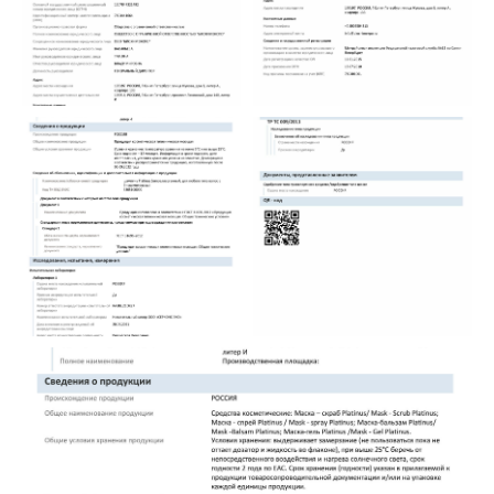
BioChimExpo
Город Санкт-Петербург
Улица Жукова д. 3 кор. 1 лит А /133, ЖК
5 звёзд, Калининский район
biochimexpo.com@gmail.com
сделать предложение о
сотрудничестве
2010 - 2025 © Все права защищены.
BioChimExpo
Biochimexpo.com
Platinus.org
Biochimexpo.ru