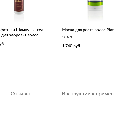
ьфатный Шампунь - гель
Маска для роста волос Plat
s для здоровья волос
50 мл
уб
1 740
руб
Отзывы
Инструкции к приме