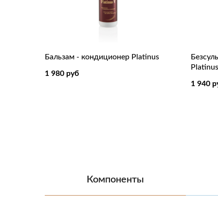
Бальзам - кондиционер Platinus
Безсул
Platinu
1 980
руб
1 940
р
Компоненты