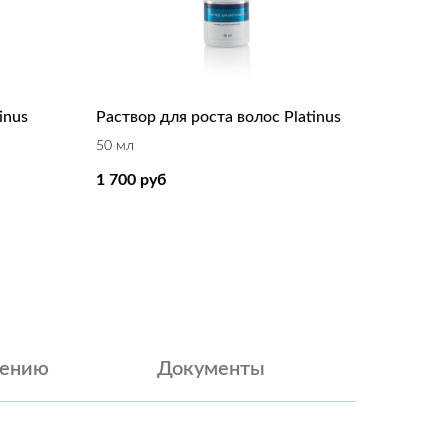
inus
Раствор для роста волос Platinus
50 мл
1 700
руб
нению
Документы